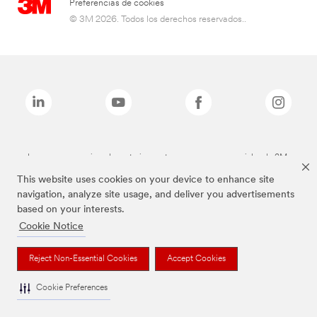
Preferencias de cookies
© 3M 2026. Todos los derechos reservados..
Las marcas mencionadas anteriormente son marcas comerciales de 3M.
This website uses cookies on your device to enhance site
navigation, analyze site usage, and deliver you advertisements
based on your interests.
Cookie Notice
Reject Non-Essential Cookies
Accept Cookies
Cookie Preferences