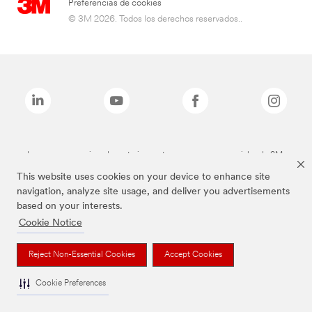
Preferencias de cookies
© 3M 2026. Todos los derechos reservados..
Las marcas mencionadas anteriormente son marcas comerciales de 3M.
This website uses cookies on your device to enhance site
navigation, analyze site usage, and deliver you advertisements
based on your interests.
Cookie Notice
Reject Non-Essential Cookies
Accept Cookies
Cookie Preferences