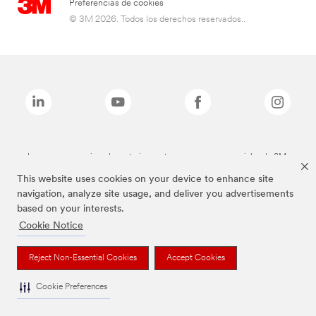
Preferencias de cookies
© 3M 2026. Todos los derechos reservados..
Las marcas mencionadas anteriormente son marcas comerciales de 3M.
This website uses cookies on your device to enhance site
navigation, analyze site usage, and deliver you advertisements
based on your interests.
Cookie Notice
Reject Non-Essential Cookies
Accept Cookies
Cookie Preferences