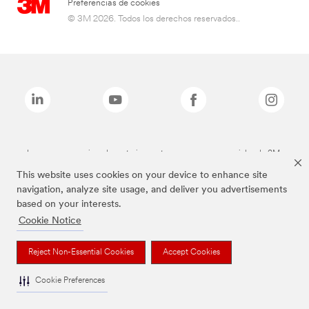
Preferencias de cookies
© 3M 2026. Todos los derechos reservados..
Las marcas mencionadas anteriormente son marcas comerciales de 3M.
This website uses cookies on your device to enhance site
navigation, analyze site usage, and deliver you advertisements
based on your interests.
Cookie Notice
Reject Non-Essential Cookies
Accept Cookies
Cookie Preferences