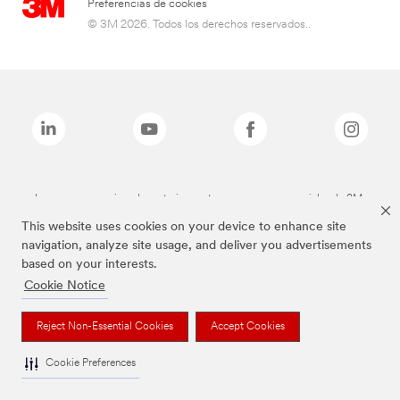
Preferencias de cookies
© 3M 2026. Todos los derechos reservados..
Las marcas mencionadas anteriormente son marcas comerciales de 3M.
This website uses cookies on your device to enhance site
navigation, analyze site usage, and deliver you advertisements
based on your interests.
Cookie Notice
Reject Non-Essential Cookies
Accept Cookies
Cookie Preferences