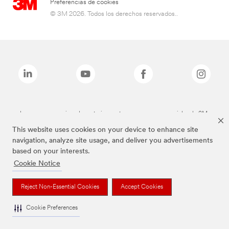
Preferencias de cookies
© 3M 2026. Todos los derechos reservados..
Las marcas mencionadas anteriormente son marcas comerciales de 3M.
This website uses cookies on your device to enhance site
navigation, analyze site usage, and deliver you advertisements
based on your interests.
Cookie Notice
Reject Non-Essential Cookies
Accept Cookies
Cookie Preferences