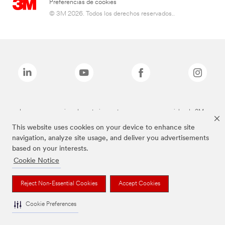
Preferencias de cookies
© 3M 2026. Todos los derechos reservados..
Las marcas mencionadas anteriormente son marcas comerciales de 3M.
This website uses cookies on your device to enhance site
navigation, analyze site usage, and deliver you advertisements
based on your interests.
Cookie Notice
Reject Non-Essential Cookies
Accept Cookies
Cookie Preferences