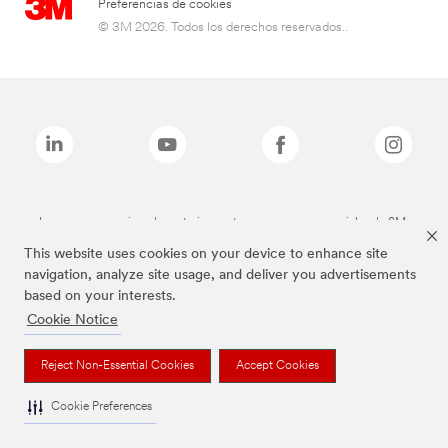
Preferencias de cookies
© 3M 2026. Todos los derechos reservados..
Las marcas mencionadas anteriormente son marcas comerciales de 3M.
This website uses cookies on your device to enhance site
navigation, analyze site usage, and deliver you advertisements
based on your interests.
Cookie Notice
Reject Non-Essential Cookies
Accept Cookies
Cookie Preferences