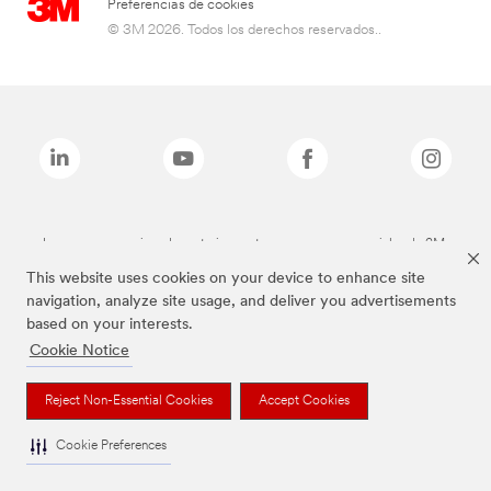
Preferencias de cookies
© 3M 2026. Todos los derechos reservados..
Las marcas mencionadas anteriormente son marcas comerciales de 3M.
This website uses cookies on your device to enhance site
navigation, analyze site usage, and deliver you advertisements
based on your interests.
Cookie Notice
Reject Non-Essential Cookies
Accept Cookies
Cookie Preferences