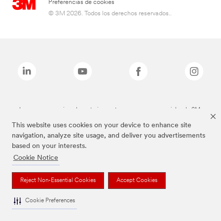
Preferencias de cookies
© 3M 2026. Todos los derechos reservados..
Las marcas mencionadas anteriormente son marcas comerciales de 3M.
This website uses cookies on your device to enhance site
navigation, analyze site usage, and deliver you advertisements
based on your interests.
Cookie Notice
Reject Non-Essential Cookies
Accept Cookies
Cookie Preferences