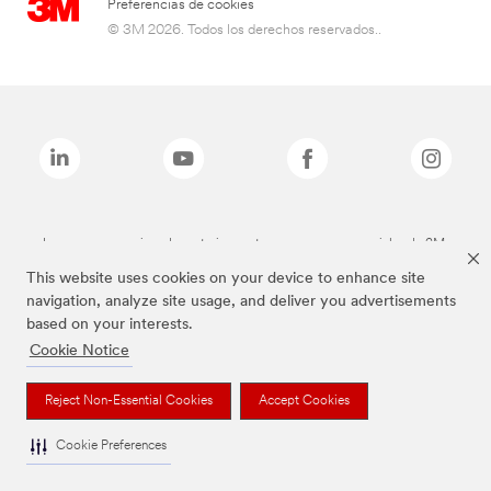
Preferencias de cookies
© 3M 2026. Todos los derechos reservados..
Las marcas mencionadas anteriormente son marcas comerciales de 3M.
This website uses cookies on your device to enhance site
navigation, analyze site usage, and deliver you advertisements
based on your interests.
Cookie Notice
Reject Non-Essential Cookies
Accept Cookies
Cookie Preferences