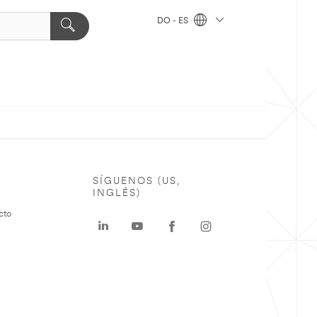
DO - ES
SÍGUENOS (US,
INGLÉS)
cto