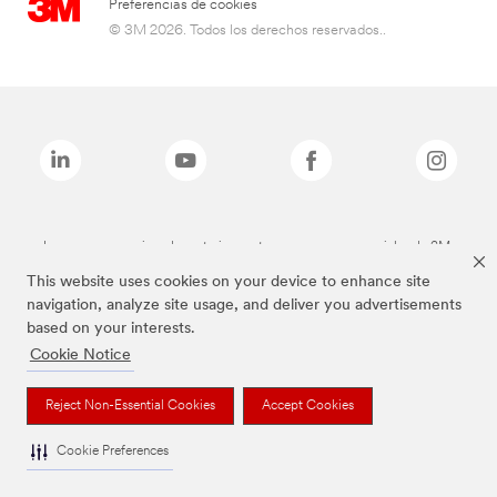
Preferencias de cookies
© 3M 2026. Todos los derechos reservados..
Las marcas mencionadas anteriormente son marcas comerciales de 3M.
This website uses cookies on your device to enhance site
navigation, analyze site usage, and deliver you advertisements
based on your interests.
Cookie Notice
Reject Non-Essential Cookies
Accept Cookies
Cookie Preferences