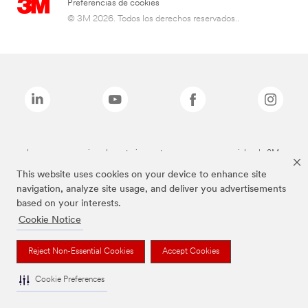
Preferencias de cookies
© 3M 2026. Todos los derechos reservados..
Las marcas mencionadas anteriormente son marcas comerciales de 3M.
This website uses cookies on your device to enhance site
navigation, analyze site usage, and deliver you advertisements
based on your interests.
Cookie Notice
Reject Non-Essential Cookies
Accept Cookies
Cookie Preferences