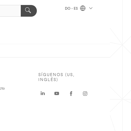
DO - ES
SÍGUENOS (US,
INGLÉS)
cto