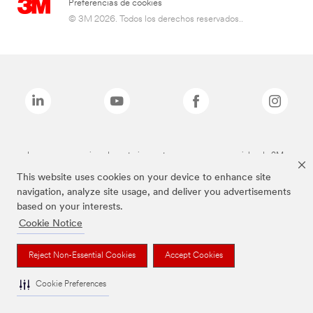
Preferencias de cookies
© 3M 2026. Todos los derechos reservados..
Las marcas mencionadas anteriormente son marcas comerciales de 3M.
This website uses cookies on your device to enhance site
navigation, analyze site usage, and deliver you advertisements
based on your interests.
Cookie Notice
Reject Non-Essential Cookies
Accept Cookies
Cookie Preferences