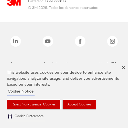
Preferencias de cookies
© 3M 2026. Todos los derechos reservados..
Las marcas mencionadas anteriormente son marcas comerciales de 3M.
This website uses cookies on your device to enhance site
navigation, analyze site usage, and deliver you advertisements
based on your interests.
Cookie Notice
Reject Non-Essential Cookies
Accept Cookies
Cookie Preferences