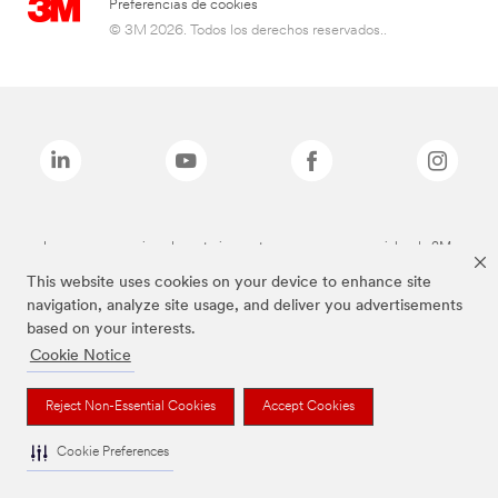
Preferencias de cookies
© 3M 2026. Todos los derechos reservados..
Las marcas mencionadas anteriormente son marcas comerciales de 3M.
This website uses cookies on your device to enhance site
navigation, analyze site usage, and deliver you advertisements
based on your interests.
Cookie Notice
Reject Non-Essential Cookies
Accept Cookies
Cookie Preferences