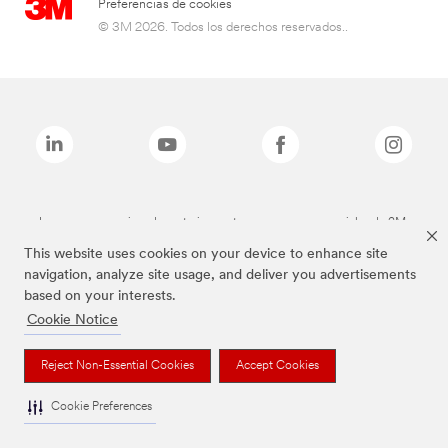
Preferencias de cookies
© 3M 2026. Todos los derechos reservados..
Las marcas mencionadas anteriormente son marcas comerciales de 3M.
This website uses cookies on your device to enhance site
navigation, analyze site usage, and deliver you advertisements
based on your interests.
Cookie Notice
Reject Non-Essential Cookies
Accept Cookies
Cookie Preferences