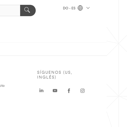
DO - ES
SÍGUENOS (US,
INGLÉS)
cto