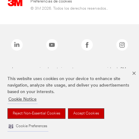
Preferencias de cookies
© 3M 2026. Todos los derechos reservados..
Las marcas mencionadas anteriormente son marcas comerciales de 3M.
This website uses cookies on your device to enhance site
navigation, analyze site usage, and deliver you advertisements
based on your interests.
Cookie Notice
Reject Non-Essential Cookies
Accept Cookies
Cookie Preferences