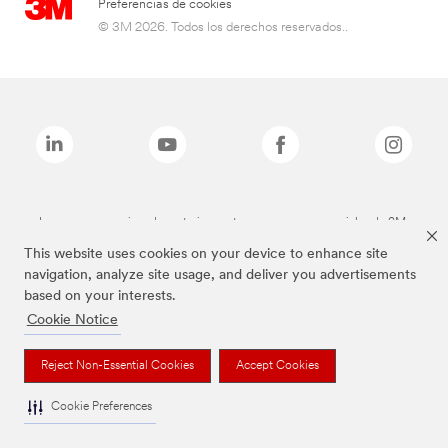
Preferencias de cookies
© 3M 2026. Todos los derechos reservados..
Las marcas mencionadas anteriormente son marcas comerciales de 3M.
This website uses cookies on your device to enhance site
navigation, analyze site usage, and deliver you advertisements
based on your interests.
Cookie Notice
Reject Non-Essential Cookies
Accept Cookies
Cookie Preferences