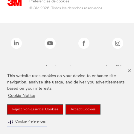
Preferencias de cookies
© 3M 2026. Todos los derechos reservados..
Las marcas mencionadas anteriormente son marcas comerciales de 3M.
This website uses cookies on your device to enhance site
navigation, analyze site usage, and deliver you advertisements
based on your interests.
Cookie Notice
Reject Non-Essential Cookies
Accept Cookies
Cookie Preferences