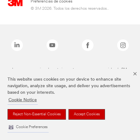
Preferencias de cookies
© 3M 2026. Todos los derechos reservados..
Las marcas mencionadas anteriormente son marcas comerciales de 3M.
This website uses cookies on your device to enhance site
navigation, analyze site usage, and deliver you advertisements
based on your interests.
Cookie Notice
Reject Non-Essential Cookies
Accept Cookies
Cookie Preferences