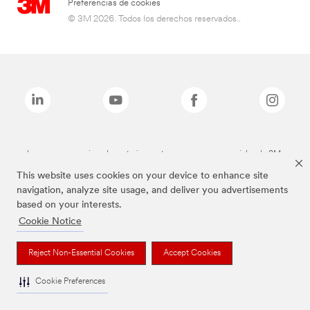
Preferencias de cookies
© 3M 2026. Todos los derechos reservados..
Las marcas mencionadas anteriormente son marcas comerciales de 3M.
This website uses cookies on your device to enhance site
navigation, analyze site usage, and deliver you advertisements
based on your interests.
Cookie Notice
Reject Non-Essential Cookies
Accept Cookies
Cookie Preferences