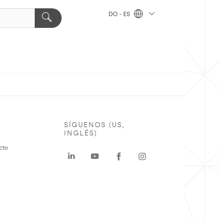
DO - ES
SÍGUENOS (US,
INGLÉS)
cto