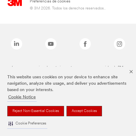
Preferencias de cookies
© 3M 2026. Todos los derechos reservados..
Las marcas mencionadas anteriormente son marcas comerciales de 3M.
This website uses cookies on your device to enhance site
navigation, analyze site usage, and deliver you advertisements
based on your interests.
Cookie Notice
Reject Non-Essential Cookies
Accept Cookies
Cookie Preferences