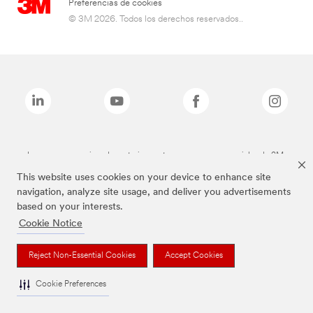
Preferencias de cookies
© 3M 2026. Todos los derechos reservados..
Las marcas mencionadas anteriormente son marcas comerciales de 3M.
This website uses cookies on your device to enhance site
navigation, analyze site usage, and deliver you advertisements
based on your interests.
Cookie Notice
Reject Non-Essential Cookies
Accept Cookies
Cookie Preferences