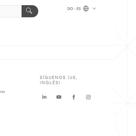
DO - ES
SÍGUENOS (US,
INGLÉS)
cto