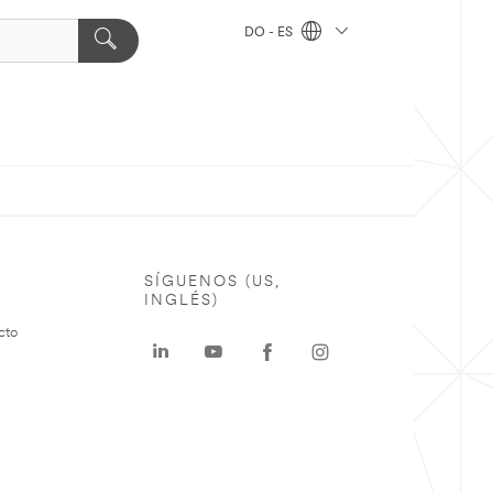
DO - ES
SÍGUENOS (US,
INGLÉS)
cto