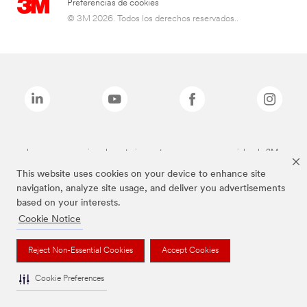
Preferencias de cookies
© 3M 2026. Todos los derechos reservados..
Las marcas mencionadas anteriormente son marcas comerciales de 3M.
This website uses cookies on your device to enhance site
navigation, analyze site usage, and deliver you advertisements
based on your interests.
Cookie Notice
Reject Non-Essential Cookies
Accept Cookies
Cookie Preferences