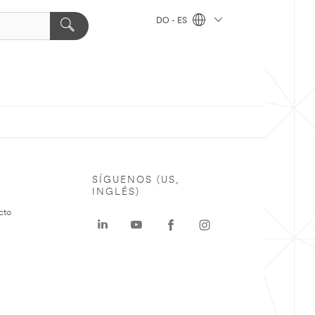
DO - ES
SÍGUENOS (US,
INGLÉS)
cto