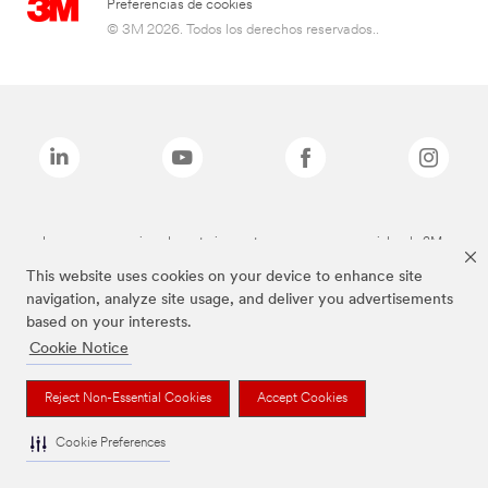
Preferencias de cookies
© 3M 2026. Todos los derechos reservados..
Las marcas mencionadas anteriormente son marcas comerciales de 3M.
This website uses cookies on your device to enhance site
navigation, analyze site usage, and deliver you advertisements
based on your interests.
Cookie Notice
Reject Non-Essential Cookies
Accept Cookies
Cookie Preferences