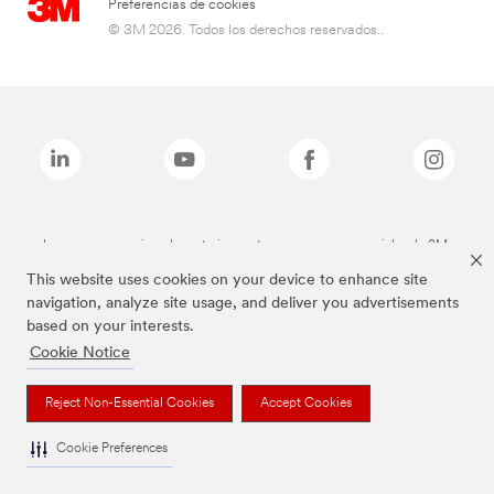
Preferencias de cookies
© 3M 2026. Todos los derechos reservados..
Las marcas mencionadas anteriormente son marcas comerciales de 3M.
This website uses cookies on your device to enhance site
navigation, analyze site usage, and deliver you advertisements
based on your interests.
Cookie Notice
Reject Non-Essential Cookies
Accept Cookies
Cookie Preferences