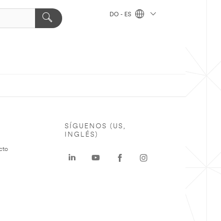
DO - ES
SÍGUENOS (US,
INGLÉS)
cto