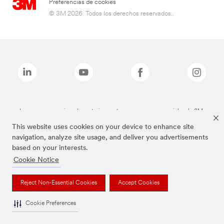
Preferencias de cookies
© 3M 2026. Todos los derechos reservados..
Las marcas mencionadas anteriormente son marcas comerciales de 3M.
This website uses cookies on your device to enhance site
navigation, analyze site usage, and deliver you advertisements
based on your interests.
Cookie Notice
Reject Non-Essential Cookies
Accept Cookies
Cookie Preferences