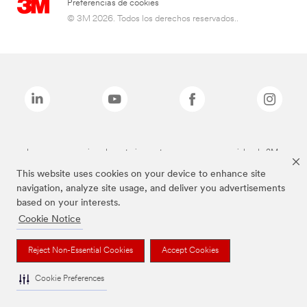
Preferencias de cookies
© 3M 2026. Todos los derechos reservados..
Las marcas mencionadas anteriormente son marcas comerciales de 3M.
This website uses cookies on your device to enhance site
navigation, analyze site usage, and deliver you advertisements
based on your interests.
Cookie Notice
Reject Non-Essential Cookies
Accept Cookies
Cookie Preferences