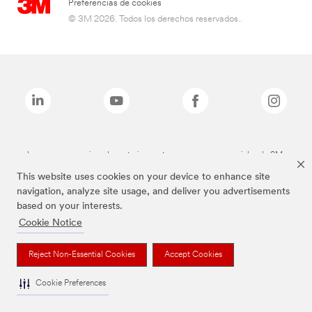
Preferencias de cookies
© 3M 2026. Todos los derechos reservados..
Las marcas mencionadas anteriormente son marcas comerciales de 3M.
This website uses cookies on your device to enhance site
navigation, analyze site usage, and deliver you advertisements
based on your interests.
Cookie Notice
Reject Non-Essential Cookies
Accept Cookies
Cookie Preferences