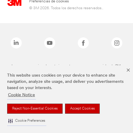
Preferencias de cookies
© 3M 2026. Todos los derechos reservados..
Las marcas mencionadas anteriormente son marcas comerciales de 3M.
This website uses cookies on your device to enhance site
navigation, analyze site usage, and deliver you advertisements
based on your interests.
Cookie Notice
Reject Non-Essential Cookies
Accept Cookies
Cookie Preferences