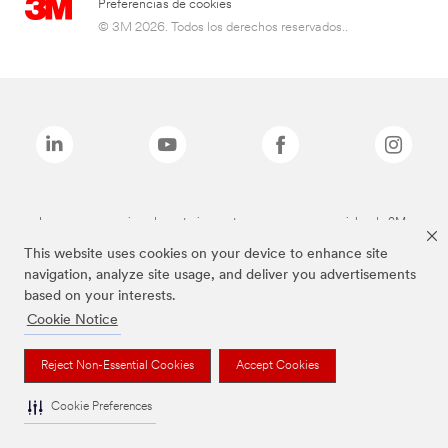
Preferencias de cookies
© 3M 2026. Todos los derechos reservados..
Las marcas mencionadas anteriormente son marcas comerciales de 3M.
This website uses cookies on your device to enhance site
navigation, analyze site usage, and deliver you advertisements
based on your interests.
Cookie Notice
Reject Non-Essential Cookies
Accept Cookies
Cookie Preferences