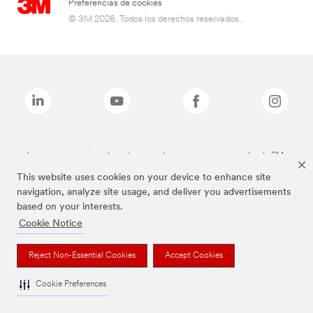
Preferencias de cookies
© 3M 2026. Todos los derechos reservados..
Las marcas mencionadas anteriormente son marcas comerciales de 3M.
This website uses cookies on your device to enhance site
navigation, analyze site usage, and deliver you advertisements
based on your interests.
Cookie Notice
Reject Non-Essential Cookies
Accept Cookies
Cookie Preferences