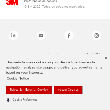
Preferencias de cookies
© 3M 2026. Todos los derechos reservados..
Las marcas mencionadas anteriormente son marcas comerciales de 3M.
This website uses cookies on your device to enhance site
navigation, analyze site usage, and deliver you advertisements
based on your interests.
Cookie Notice
Reject Non-Essential Cookies
Accept Cookies
Cookie Preferences