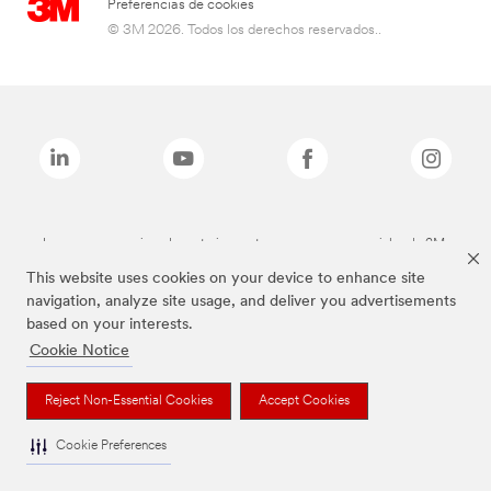
Preferencias de cookies
© 3M 2026. Todos los derechos reservados..
Las marcas mencionadas anteriormente son marcas comerciales de 3M.
This website uses cookies on your device to enhance site
navigation, analyze site usage, and deliver you advertisements
based on your interests.
Cookie Notice
Reject Non-Essential Cookies
Accept Cookies
Cookie Preferences