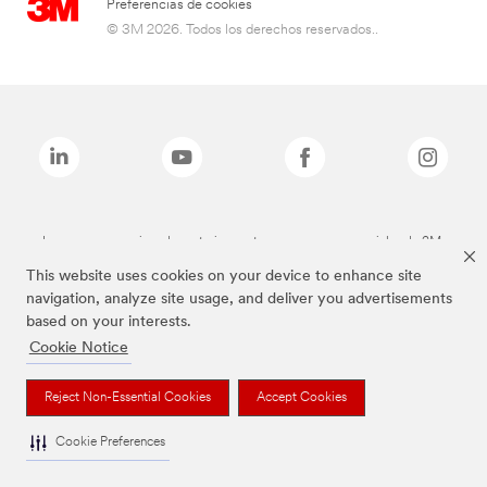
Preferencias de cookies
© 3M 2026. Todos los derechos reservados..
Las marcas mencionadas anteriormente son marcas comerciales de 3M.
This website uses cookies on your device to enhance site
navigation, analyze site usage, and deliver you advertisements
based on your interests.
Cookie Notice
Reject Non-Essential Cookies
Accept Cookies
Cookie Preferences