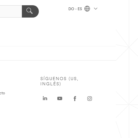
DO - ES
SÍGUENOS (US,
INGLÉS)
cto