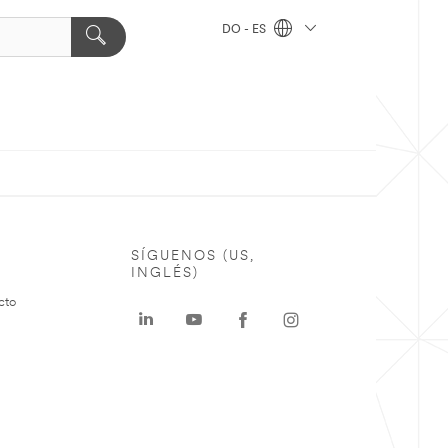
DO - ES
SÍGUENOS (US,
INGLÉS)
cto